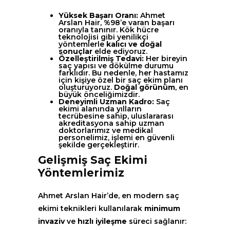
Yüksek Başarı Oranı:
Ahmet
Arslan Hair, %98’e varan başarı
oranıyla tanınır. Kök hücre
teknolojisi gibi yenilikçi
yöntemlerle
kalıcı ve doğal
sonuçlar
elde ediyoruz.
Özelleştirilmiş Tedavi:
Her bireyin
saç yapısı ve dökülme durumu
farklıdır. Bu nedenle, her hastamız
için kişiye özel bir saç ekim planı
oluşturuyoruz.
Doğal görünüm
, en
büyük önceliğimizdir.
Deneyimli Uzman Kadro:
Saç
ekimi alanında yılların
tecrübesine sahip, uluslararası
akreditasyona sahip uzman
doktorlarımız ve medikal
personelimiz, işlemi en güvenli
şekilde gerçekleştirir.
Gelişmiş Saç Ekimi
Yöntemlerimiz
Ahmet Arslan Hair’de, en modern saç
ekimi teknikleri kullanılarak
minimum
invaziv
ve
hızlı iyileşme
süreci sağlanır: