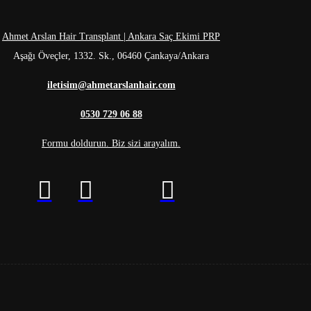
Ahmet Arslan Hair Transplant | Ankara Saç Ekimi PRP
Aşağı Öveçler, 1332. Sk., 06460 Çankaya/Ankara
iletisim@ahmetarslanhair.com
0530 729 06 88
Formu doldurun. Biz sizi arayalım.