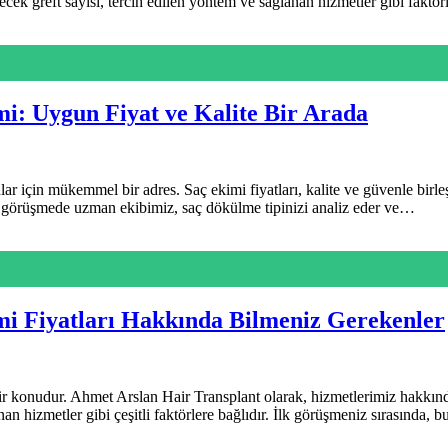
ilecek greft sayısı, tercih edilen yöntem ve sağlanan hizmetler gibi faktö
mi: Uygun Fiyat ve Kalite Bir Arada
için mükemmel bir adres. Saç ekimi fiyatları, kalite ve güvenle birleş
İlk görüşmede uzman ekibimiz, saç dökülme tipinizi analiz eder ve…
mi Fiyatları Hakkında Bilmeniz Gerekenler
bir konudur. Ahmet Arslan Hair Transplant olarak, hizmetlerimiz hakkınd
anan hizmetler gibi çeşitli faktörlere bağlıdır. İlk görüşmeniz sırasında,