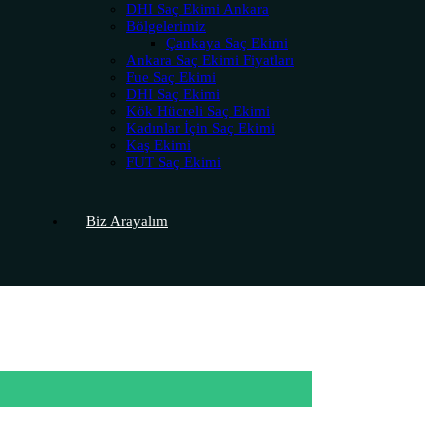
DHI Saç Ekimi Ankara
Bölgelerimiz
Çankaya Saç Ekimi
Ankara Saç Ekimi Fiyatları
Fue Saç Ekimi
DHI Saç Ekimi
Kök Hücreli Saç Ekimi
Kadınlar İçin Saç Ekimi
Kaş Ekimi
FUT Saç Ekimi
Biz Arayalım