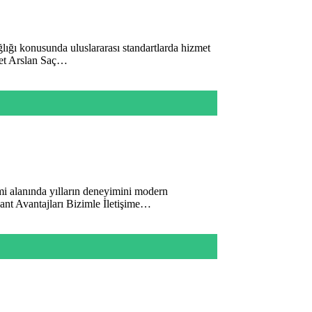
ığı konusunda uluslararası standartlarda hizmet
hmet Arslan Saç…
mi alanında yılların deneyimini modern
lant Avantajları Bizimle İletişime…