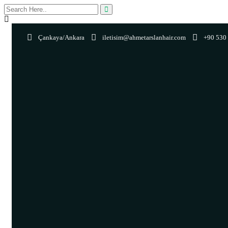
Çankaya/Ankara
iletisim@ahmetarslanhair.com
+90 530