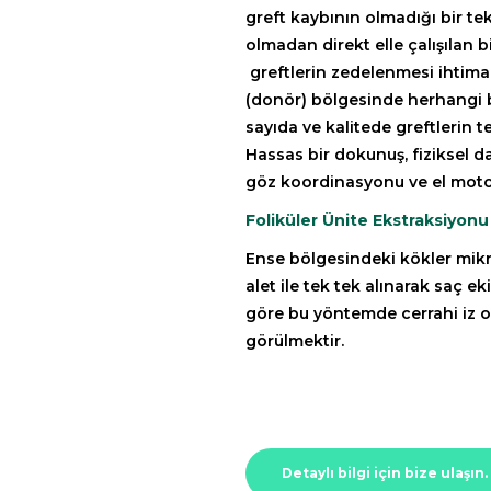
greft kaybının olmadığı bir tekn
olmadan direkt elle çalışılan 
greftlerin zedelenmesi ihtimal
(donör) bölgesinde herhangi bi
sayıda ve kalitede greftlerin te
Hassas bir dokunuş, fiziksel d
göz koordinasyonu ve el motor 
Foliküler Ünite Ekstraksiyonu
Ense bölgesindeki kökler mikro
alet ile tek tek alınarak saç ek
göre bu yöntemde cerrahi iz 
görülmektir.
Detaylı bilgi için bize ulaşın.