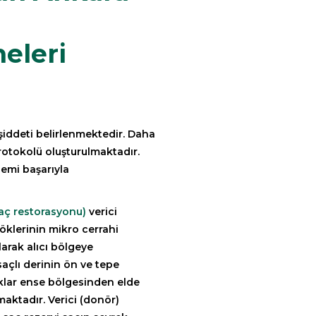
eleri
şiddeti belirlenmektedir. Daha
rotokolü oluşturulmaktadır.
lemi başarıyla
saç restorasyonu)
verici
köklerinin mikro cerrahi
larak alıcı bölgeye
 saçlı derinin ön ve tepe
ıklar ense bölgesinden elde
maktadır. Verici (donör)