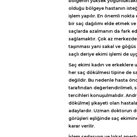
bölgenin yüksek yoğunluktaki 
olduğu bölgeye hastanın isteğ
işlem yapılır. En önemli nokta
bir saç dağılımı elde etmek ve
saçlarda azalmanın da fark e
sağlamaktır. Çok az merkezde 
taşınması yani sakal ve göğüs 
saçlı deriye ekimi işlemi de uyg
Saç ekimi kadın ve erkeklere u
her saç dökülmesi tipine de s
değildir. Bu nedenle hasta ö
tarafından değerlendirilmeli, 
tercihleri konuşulmalıdır. Andr
dökülme) şikayeti olan hastala
adaylardır. Uzman doktorun d
görüşleri eşliğinde saç ekimi
karar verilir.
İşlem sedasyon ve lokal aneste