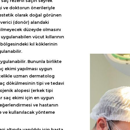
saç rezervi saçın seyrek
i ve doktorun önerileriyle
 estetik olarak doğal görünen
 verici (donör) alandaki
dilmeyecek düzeyde olmasını
uygulanabilen vücut kıllarının
bölgesindeki kıl köklerinin
ulanabilir.
ygulanabilir. Bununla birlikte
aç ekimi yapılması uygun
ncelikle uzman dermatolog
saç dökülmesinin tipi ve tedavi
ojenik alopesi (erkek tipi
r saç ekimi için en uygun
eğerlendirmesi ve hastanın
ne ve kullanılacak yönteme
zi altında yapıldığı için hasta