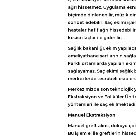
ağrı hissetmez. Uygulama esna
biçimde dinlenebilir, müzik dinl
sohbet edebilir. Saç ekimi işle
hastalar hafif ağrı hissedebili
kesici ilaçlar ile giderilir.
Sağlık bakanlığı, ekim yapıla
ameliyathane şartlarının sağla
Farklı ortamlarda yapılan ekiml
sağlayamaz. Saç ekimi sağlık b
merkezlerde tecrübeli ekiplerc
Merkezimizde son teknolojik y
Ekstraksiyon ve Foliküler Ünit
yöntemleri ile saç ekilmektedir
Manuel Ekstraksiyon
Manuel greft alımı, dokuyu ço
Bu işlem el ile greftlerin hissed