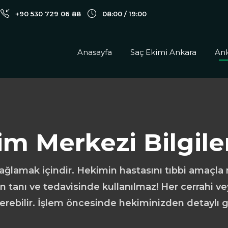
+90 530 729 06 88
08:00 / 19:00
Anasayfa
Saç Ekimi Ankara
Ank
im Merkezi Bilgil
 sağlamak içindir. Hekimin hastasını tıbbi amaçl
ın tanı ve tedavisinde kullanılmaz! Her cerrahi v
terebilir. İşlem öncesinde hekiminizden detaylı g