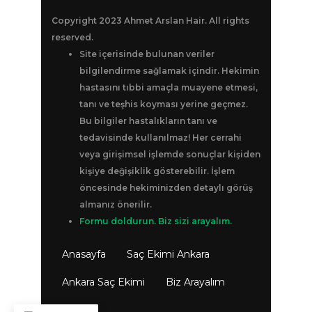
Copyright 2023 Ahmet Arslan Hair. All rights
reserved.
Site içerisinde bulunan veriler
bilgilendirme sağlamak içindir. Hekimin
hastasını tıbbi amaçla muayene etmesi,
tanı ve teşhis koyması yerine geçmez.
Bu bilgiler hastalıkların tanı ve
tedavisinde kullanılmaz! Her cerrahi
veya girişimsel işlemde sonuçlar kişiden
kişiye değişiklik gösterebilir. İşlem
öncesinde hekiminizden detaylı görüş
almanız önerilir.
Formu doldurun. Biz sizi arayalım.
Anasayfa
Saç Ekimi Ankara
Ankara Saç Ekimi
Biz Arayalım