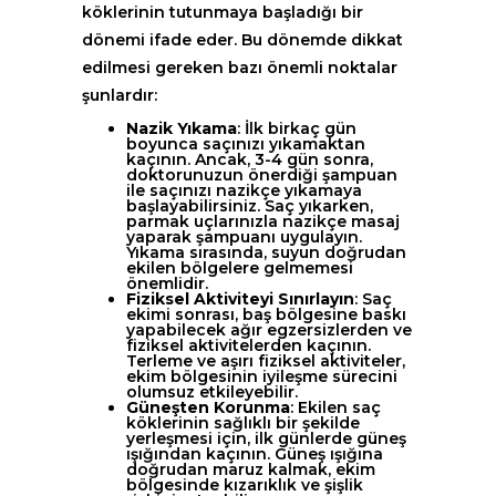
köklerinin tutunmaya başladığı bir
dönemi ifade eder. Bu dönemde dikkat
edilmesi gereken bazı önemli noktalar
şunlardır:
Nazik Yıkama
: İlk birkaç gün
boyunca saçınızı yıkamaktan
kaçının. Ancak, 3-4 gün sonra,
doktorunuzun önerdiği şampuan
ile saçınızı nazikçe yıkamaya
başlayabilirsiniz. Saç yıkarken,
parmak uçlarınızla nazikçe masaj
yaparak şampuanı uygulayın.
Yıkama sırasında, suyun doğrudan
ekilen bölgelere gelmemesi
önemlidir.
Fiziksel Aktiviteyi Sınırlayın
: Saç
ekimi sonrası, baş bölgesine baskı
yapabilecek ağır egzersizlerden ve
fiziksel aktivitelerden kaçının.
Terleme ve aşırı fiziksel aktiviteler,
ekim bölgesinin iyileşme sürecini
olumsuz etkileyebilir.
Güneşten Korunma
: Ekilen saç
köklerinin sağlıklı bir şekilde
yerleşmesi için, ilk günlerde güneş
ışığından kaçının. Güneş ışığına
doğrudan maruz kalmak, ekim
bölgesinde kızarıklık ve şişlik