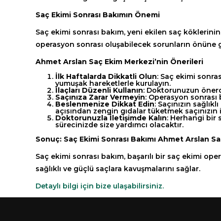
Saç Ekimi Sonrası Bakımın Önemi
Saç ekimi sonrası bakım, yeni ekilen saç köklerinin 
operasyon sonrası oluşabilecek sorunların önüne geçi
Ahmet Arslan Saç Ekim Merkezi’nin Önerileri
İlk Haftalarda Dikkatli Olun
: Saç ekimi sonra
yumuşak hareketlerle kurulayın.
İlaçları Düzenli Kullanın
: Doktorunuzun önerdiğ
Saçınıza Zarar Vermeyin
: Operasyon sonrası b
Beslenmenize Dikkat Edin
: Saçınızın sağlıkl
açısından zengin gıdalar tüketmek saçınızın i
Doktorunuzla İletişimde Kalın
: Herhangi bir
sürecinizde size yardımcı olacaktır.
Sonuç: Saç Ekimi Sonrası Bakımı Ahmet Arslan S
Saç ekimi sonrası bakım, başarılı bir saç ekimi op
sağlıklı ve güçlü saçlara kavuşmalarını sağlar.
Detaylı bilgi için bize ulaşabilirsiniz.