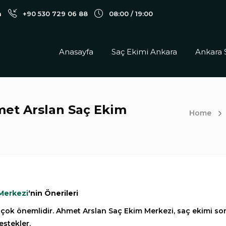
m
+90 530 729 06 88
08:00 / 19:00
Anasayfa
Saç Ekimi Ankara
Ankara 
met Arslan Saç Ekim
Home
Merkezi
‘nin Önerileri
 çok önemlidir. Ahmet Arslan Saç Ekim Merkezi, saç ekimi s
estekler.