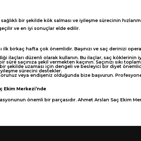
sağlıklı bir şekilde kök salması ve iyileşme sürecinin hızlanma
lir ve en iyi sonuçlar elde edilir.
sı ilk birkaç hafta çok önemlidir. Başınızı ve saç derinizi op
i ilaçları düzenli olarak kullanın. Bu ilaçlar, saç köklerinin 
ir süre saçınıza şekil vermekten kaçının. Saçınızı sıkı toplam
ı bir şekilde uzaması için dengeli ve besleyici bir diyet öneml
yileşme sürecini destekler.
 sorunuz veya endişeniz olduğunda bize başvurun. Profesyonel
aç Ekim Merkezi’nde
erasyonunun önemli bir parçasıdır. Ahmet Arslan Saç Ekim Merk