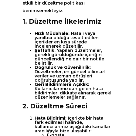
etkili bir düzeltme politikası
benimsemekteyiz.
1. Düzeltme İlkelerimiz
Hızlı Müdahale:
Hatalı veya
yanıltıcı olduğu tespit edilen
içerikler en kısa sürede
incelenerek düzeltilir.
Şeffaflık:
Yapılan düzeltmeler,
gerekli görüldüğünde içeriğin
güncellendiğine dair bir not ile
belirtilir.
Doğruluk ve Güvenilirlik:
Düzeltmeler, en güncel bilimsel
veriler ve uzman görüşleri
doğrultusunda yapılır.
Geri Bildirimlere Açıklık:
Kullanıcılarımızdan gelen hata
bildirimleri dikkate alınarak gerekli
düzenlemeler sağlanır.
2. Düzeltme Süreci
Hata Bildirimi:
İçerikte bir hata
fark edilmesi halinde,
kullanıcılarımız aşağıdaki kanallar
aracılığıyla bize ulaşabilir:
E-posta: