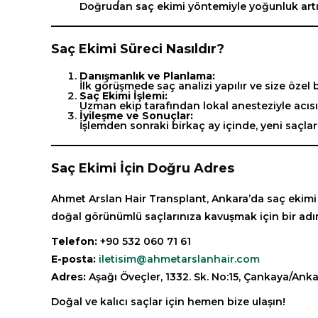
Doğrudan saç ekimi yöntemiyle yoğunluk artırı
Saç Ekimi Süreci Nasıldır?
Danışmanlık ve Planlama:
İlk görüşmede saç analizi yapılır ve size özel b
Saç Ekimi İşlemi:
Uzman ekip tarafından lokal anesteziyle acısız 
İyileşme ve Sonuçlar:
İşlemden sonraki birkaç ay içinde, yeni saçla
Saç Ekimi İçin Doğru Adres
Ahmet Arslan Hair Transplant, Ankara’da saç ekimi
doğal görünümlü saçlarınıza kavuşmak için bir adı
Telefon:
+90 532 060 71 61
E-posta:
iletisim@ahmetarslanhair.com
Adres:
Aşağı Öveçler, 1332. Sk. No:15, Çankaya/Ank
Doğal ve kalıcı saçlar için hemen bize ulaşın!