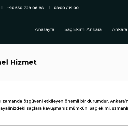
+90 530 729 06 88
08:00 / 19:00
Anasayfa
Saç Ekimi Ankara
Ankara
el Hizmet
aynı zamanda özgüveni etkileyen önemli bir durumdur. Ankara’
 hayalinizdeki saçlara kavuşmanız mümkün. Saç ekimi, uzmanlık