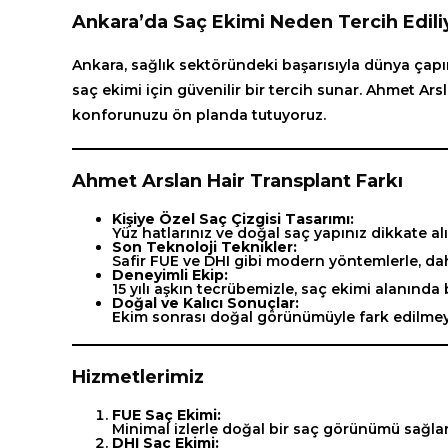
Ankara’da Saç Ekimi Neden Tercih Edili
Ankara, sağlık sektöründeki başarısıyla dünya çapın
saç ekimi için güvenilir bir tercih sunar. Ahmet Ars
konforunuzu ön planda tutuyoruz.
Ahmet Arslan Hair Transplant Farkı
Kişiye Özel Saç Çizgisi Tasarımı:
Yüz hatlarınız ve doğal saç yapınız dikkate alı
Son Teknoloji Teknikler:
Safir FUE ve DHI gibi modern yöntemlerle, da
Deneyimli Ekip:
15 yılı aşkın tecrübemizle, saç ekimi alanında 
Doğal ve Kalıcı Sonuçlar:
Ekim sonrası doğal görünümüyle fark edilmeye
Hizmetlerimiz
FUE Saç Ekimi:
Minimal izlerle doğal bir saç görünümü sağlar
DHI Saç Ekimi: